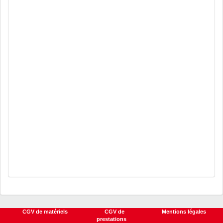
CGV de matériels
CGV de matériels
CGV de
CGV de
Mentions légales
Mentions légales
prestations
prestations