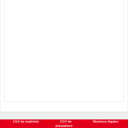
CGV de matériels
CGV de matériels
CGV de
CGV de
Mentions légales
Mentions légales
prestations
prestations