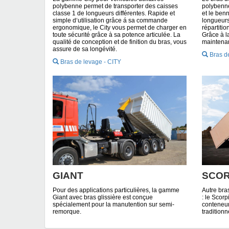
polybenne permet de transporter des caisses
polybenne
classe 1 de longueurs différentes. Rapide et
et le ben
simple d‘utilisation grâce á sa commande
longueurs
ergonomique, le City vous permet de charger en
répartiti
toute sécurité grâce à sa potence articulée. La
Grâce à la
qualité de conception et de finition du bras, vous
maintenan
assure de sa longévité.
Bras d
Bras de levage - CITY
GIANT
SCOR
Pour des applications particulières, la gamme
Autre bra
Giant avec bras glissière est conçue
: le Scor
spécialement pour la manutention sur semi-
conteneur
remorque.
traditionn