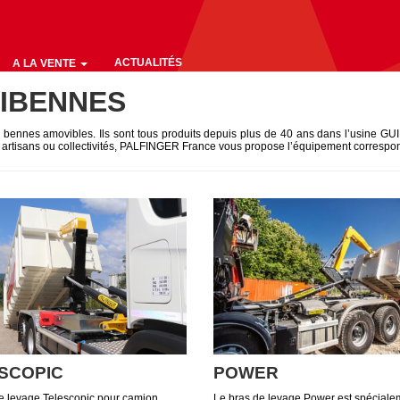
ACTUALITÉS
A LA VENTE
IBENNES
 bennes amovibles. Ils sont tous produits depuis plus de 40 ans dans l’usine
, artisans ou collectivités, PALFINGER France vous propose l’équipement correspo
SCOPIC
POWER
e levage Telescopic pour camion
Le bras de levage Power est spéciale