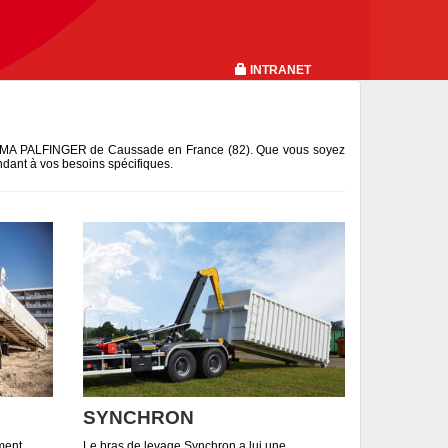
INTRANET
 GUIMA PALFINGER de Caussade en France (82). Que vous soyez
ndant à vos besoins spécifiques.
SYNCHRON
ment
Le bras de levage Synchron a lui une