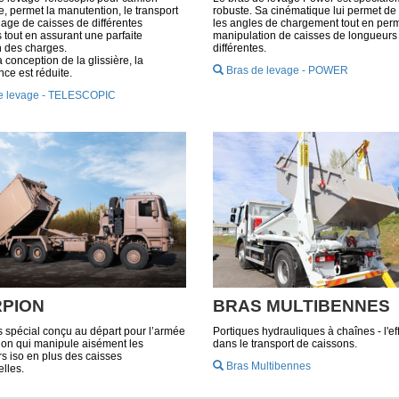
, permet la manutention, le transport
robuste. Sa cinématique lui permet de
nage de caisses de différentes
les angles de chargement tout en perm
 tout en assurant une parfaite
manipulation de caisses de longueurs
on des charges.
différentes.
 conception de la glissière, la
Bras de levage - POWER
ce est réduite.
e levage - TELESCOPIC
PION
BRAS MULTIBENNES
s spécial conçu au départ pour l’armée
Portiques hydrauliques à chaînes - l'eff
pion qui manipule aisément les
dans le transport de caissons.
s iso en plus des caisses
Bras Multibennes
elles.